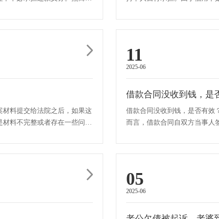
非被证实为盗用行为，否则责任·
11
2025-06
借款合同没收到钱，是
案材料提交给法院之后，如果这
借款合同没收到钱，是否有效
是材料不完整或者存在一些问
而言，借款合同自双方当事人
定，或借合法形式掩盖非法目的·
05
2025-06
老公欠债被起诉，老婆