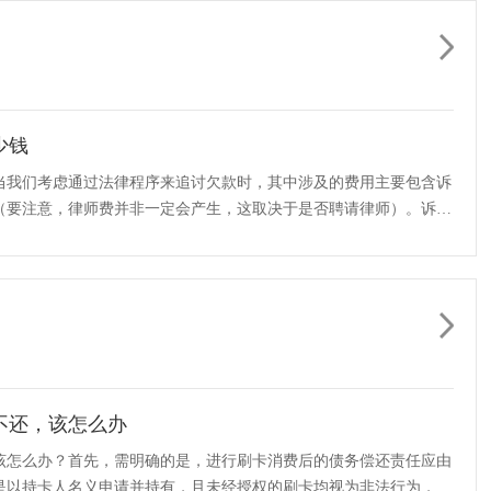
少钱
当我们考虑通过法律程序来追讨欠款时，其中涉及的费用主要包含诉
（要注意，律师费并非一定会产生，这取决于是否聘请律师）。诉讼
··
不还，该怎么办
该怎么办？首先，需明确的是，进行刷卡消费后的债务偿还责任应由
是以持卡人名义申请并持有，且未经授权的刷卡均视为非法行为，除