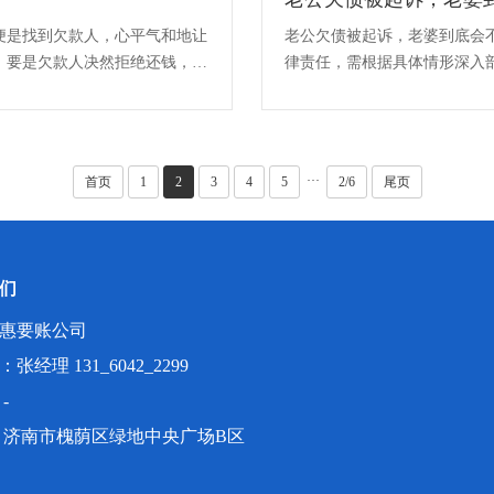
便是找到欠款人，心平气和地让
老公欠债被起诉，老婆到底会
。要是欠款人决然拒绝还钱，这
律责任，需根据具体情形深入
属于婚姻存续期间的共同债务，·
···
首页
1
2
3
4
5
2/6
尾页
们
惠要账公司
张经理 131_6042_2299
-
：济南市槐荫区绿地中央广场B区