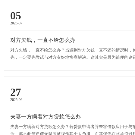
05
2025-07
对方欠钱，一直不给怎么办
对方欠钱，一直不给怎么办？当遇到对方欠钱一直不还的情况时，
先，一定要先尝试与对方友好地协商解决。这其实是最为简便的途
明他的还款义务，让他清楚知道逾···
27
2025-06
夫妻一方瞒着对方贷款怎么办
夫妻一方瞒着对方贷款怎么办？若贷款申请者并未将借款应用于与
活，那么此笔负债无疑应被视作其个人负担，而其伴侣在此承贷过