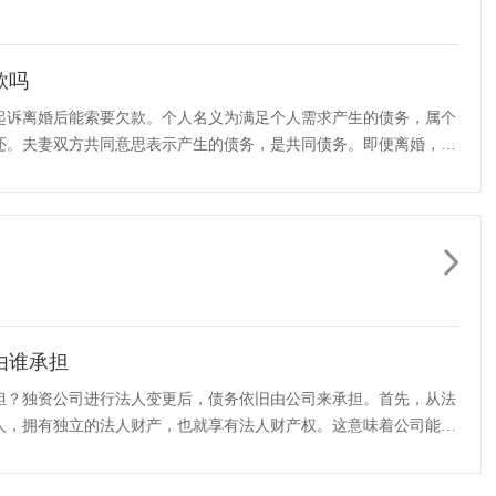
款吗
起诉离婚后能索要欠款。个人名义为满足个人需求产生的债务，属个
还。夫妻双方共同意思表示产生的债务，是共同债务。即便离婚，债
··
由谁承担
担？独资公司进行法人变更后，债务依旧由公司来承担。首先，从法
人，拥有独立的法人财产，也就享有法人财产权。这意味着公司能够
··