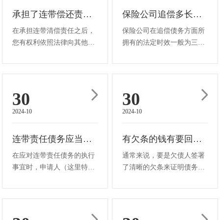
请求。但···
欠款方进行···
承担了连带偿还责任后，该如何追偿？
保险公司追偿多长时间就无效了？
在承担连带清偿责任之后，
保险公司在追偿债务方面所
您有权利依照法律向其他连
拥有的法定时效一般为三
带责任人进行追讨。第一
年。按照我国相关法律法
步，一定要妥善收集并留存
规，要求人民法院对其享有
您自己已经履行义务偿还债
的民事权益予以保护的法定
务的所有相关证明资料，比
时效为同样的三年。当保险
30
30
如详细记录付款过程的收
公司承担了赔偿责任之后，
2024-10
2024-10
据，以作日后之用。接着，
其对前一位债务责任人进行
尝试和其他连···
追偿时，必须···
连带责任债务应当如何执行
有欠条的钱有要回来的可能吗
在应对连带责任债务的执行
通常来说，要是欠债人签署
事宜时，申请人（这里特指
了清晰的欠条来证明债务关
债权人）有权利依照法律的
系的存在，那么追回欠款的
规定向任何一个连带责任人
可能性还是比较大的。但
要求履行全部债务。当法院
是，需要全面考量其他的影
接到债权人关于这类事项的
响因素，例如欠条是否严格