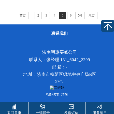
应该做的是和父母坦诚地沟
条却一直不归还欠款，并且
通，详细地说明自己所面临
这个人已经被列为失信人名
的经济难题以及具体且可行
单的情况，您可以思考采取
···
首页
2
3
4
5
6
5/6
尾页
的还款计划。从法律的角度
如下措施：首先，我们提议
来讲，虽然亲属之间的借贷
您尽可能通过平和、友善的
关系在法···
方式进行协···
联系我们
济南明惠要账公司
联系人：张经理 131_6042_2299
邮 箱：-
地 址：济南市槐荫区绿地中央广场B区
XML
扫码立即咨询
Copyright © 2018-2026 www.mhzixun.com All Rights Reserved.
返回首页
一键拨号
发送短信
服务项目