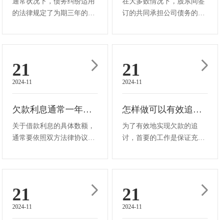
通常状况下，债务纠纷适用
在大多数情况下，股东间签
的法律规定了为期三年的诉
订的共同承担公司债务的协
讼时效，即债权人自知道或
议在法律上具有有效性和可
者应当知道其权利受到损害
操作性，不过这都要以符合
以及义务人之日起，应在三
严格的法律要求作为基础。
年内提起诉讼或采取其他法
作为首要的考量因素，这份
21
21
定方式主张权利。在此期
协议的条款必须是各签署方
2024-11
2024-11
间，债权人可依法向法院起
真实的意愿体现，不存在任
诉要求债务···
何欺诈、···
欠款利息通常一年为多少钱？
怎样做可以有效追回欠款？
关于借款利息的具体数额，
为了有效地实现欠款的追
通常要依照双方法律协议里
讨，首要的工作是保证充分
的明确约定来加以确定。若
把控相关的重要证据，比如
此内容没有被明确或者没有
能够直接体现出欠款具体情
被详细说明，按照相关法律
况的相关文件，像借据、银
法规的规定，倘若借款人要
行转账记录以及在线聊天记
21
21
求借款方支付利息，那么应
录等等。接下来，您能够尝
2024-11
2024-11
当向当地人民法院递交诉讼
试以友善并且理性的态度和