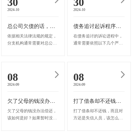
30
30
申诉并对相关案件进行认真
遵循法律规定并具备法律效
2024-10
2024-10
审查后，有可能根据实际情
力、是否已经超过了法定的
况采用相···
诉讼时效以···
总公司欠债的话，分公司有还款义务吗
债务追讨起诉程序的流程是怎样的
依据相关法律法规的规定，
在债务追讨的诉讼进程中，
分支机构通常需要对总公司
通常需要依照以下几个严格
所产生的债务承担相应的责
且规范的步骤：首先，一定
任。这是由于，虽然分支机
做好充足的准备工作，编写
构具有如法律实体等形式上
详细的起诉状，仔细写明当
的独立性，但是从实质上
事人双方的具体信息资料、
08
08
讲，它们并不具有真正的独
明确清晰的诉讼请求以及实
2024-09
2024-09
立法人资格。所以，当分支
际发生的案件原因等等。紧
机构遭遇诉···
接着，把···
欠了父母的钱没办法偿还，该如何是好
打了借条却不还钱，而且对方还是失信人员，该怎么办
欠了父母的钱没办法偿还，
打了借条却不还钱，而且对
该如何是好？如果暂时没有
方还是失信人员，该怎么
能力偿还欠父母的钱，首先
办？当您遭遇借款人打了借