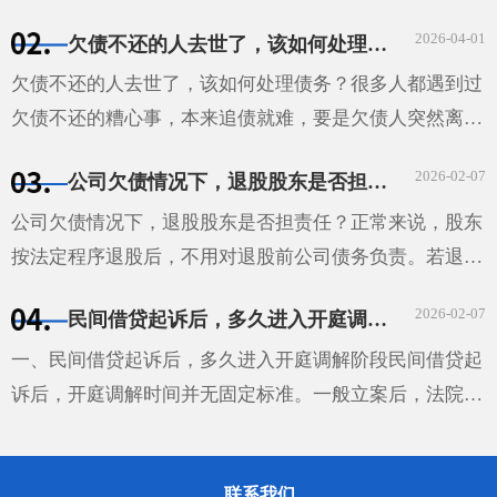
定。借款合同明确利息，股东需按约支付；未约定利息，
2026-04-01
欠债不还的人去世了，该如何处理债务？
视为无利息；约定不明且无法补充协议，自然人股东借款
···
欠债不还的人去世了，该如何处理债务？很多人都遇到过
欠债不还的糟心事，本来追债就难，要是欠债人突然离
世，这债还能不能要回来，该找谁要，就成了让人头疼的
2026-02-07
公司欠债情况下，退股股东是否担责任
问题。债主心里那叫一个着急，不知道该怎么办才好。其
实···
公司欠债情况下，退股股东是否担责任？正常来说，股东
按法定程序退股后，不用对退股前公司债务负责。若退股
时没通知已知债权人，债权人可要求退股股东在抽逃出资
2026-02-07
民间借贷起诉后，多久进入开庭调解阶段
范围内，对公司不能清偿的债务担责。股东未足额出资，
···
一、民间借贷起诉后，多久进入开庭调解阶段民间借贷起
诉后，开庭调解时间并无固定标准。一般立案后，法院会
根据案件排期情况确定调解或开庭时间。通常在立案后的
1-2个月左右可能安排调解，但这不是绝对的。如果该案
联系我们