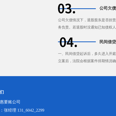
急，不知道该怎么办才好。其实···
公司欠债
公司欠债情况下，退股股东是否担责
务负责。若退股时没通知已知债权人
的债务担责。股东未足额出资，···
民间借贷
一、民间借贷起诉后，多久进入开庭
立案后，法院会根据案件排期情况确
解，但这不是绝对的。如果该案较··
们
惠要账公司
张经理 131_6042_2299