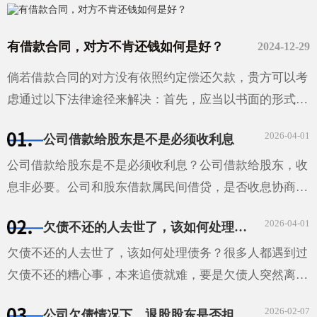
有借款合同，对方不肯还钱如何是好？
2024-12-29
倘若借款合同的对方没有依照约定偿还欠款，贵方可以考
虑通过以下法律途径来解决：首先，应当以书面的形式给
对方发出还款催告函，并且妥善保存相关的证据材料。如
2026-04-01
公司借款给股东是不是必须收利息
果经过催告···
公司借款给股东是不是必须收利息？公司借款给股东，收
息非必要。公司和股东借款属民间借贷，是否收息协商确
定。借款合同明确利息，股东需按约支付；未约定利息，
2026-04-01
欠债不还的人去世了，该如何处理债务？
视为无利息；约定不明且无法补充协议，自然人股东借款
···
欠债不还的人去世了，该如何处理债务？很多人都遇到过
欠债不还的糟心事，本来追债就难，要是欠债人突然离
世，这债还能不能要回来，该找谁要，就成了让人头疼的
2026-02-07
公司欠债情况下，退股股东是否担责任