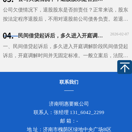
问题。债主心里那叫一个着急，不知道该怎么办才好。其
实···
公司欠债情况下，退股股东是否担责任？正常来说，股东
按法定程序退股后，不用对退股前公司债务负责。若退股
时没通知已知债权人，债权人可要求退股股东在抽逃出资
2026-02-07
民间借贷起诉后，多久进入开庭调解阶段
范围内，对公司不能清偿的债务担责。股东未足额出资，
···
一、民间借贷起诉后，多久进入开庭调解阶段民间借贷起
诉后，开庭调解时间并无固定标准。一般立案后，法院会
根据案件排期情况确定调解或开庭时间。通常在立案后的
1-2个月左右可能安排调解，但这不是绝对的。如果该案
联系我们
较···
济南明惠要账公司
联系人：张经理 131_6042_2299
邮 箱：-
地 址：济南市槐荫区绿地中央广场B区